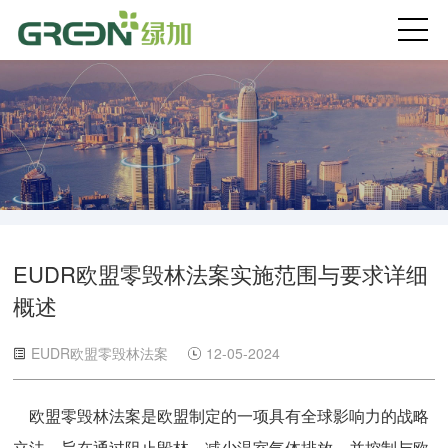
首页
关于绿加
验厂咨询
绿色认证
EUDR欧盟零毁林法案实施范围与要求详细
概述
产线设计
EUDR欧盟零毁林法案
12-05-2024
碳管理
欧盟零毁林法案是欧盟制定的一项具有全球影响力的战略
最新资讯
立法，旨在通过阻止毁林、减少温室气体排放，并控制与欧